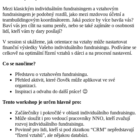
Mezi klasickým individuálním fundraisingem a vztahovým
fundraisingem je podobný rozdíl, jako mezi mzdovou účetní a
teambuildingovým koordinátorem. Jaká pozice by více bavila vás?
Baví vás jen cílit na sumu peněz, nebo se také zajímáte o osobnosti
lidí, kteří vám ty dary posílají?
V session si ukážeme, jak orientace na vztahy může nastartovat
finanční výsledky Vašeho individuálního fundraisingu. Podíváme se
celkově na optimální řízení vztahů s dárci a na procesní nastavení.
Co se naučíme?
Představu o vztahovém fundraisingu.
Přehled aktivit, které člověk může aplikovat ve své
organizaci.
Inspiraci a odvahu do další práce! 😉
Tento workshop je určen hlavně pro:
Začátečníky i pokročilé v oblasti individuálního fundraisingu.
Může sloužit i pro vedoucí pracovníky NNO, kteří zvažují
rozvoj individuálního fundraisingu.
Povinně pro lidi, kteří si pod zkratkou “CRM” nepředstavují
“řízení vztahů”, ale nějakou databázi.